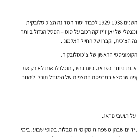
סימן ההיכר הבולט ביותר של הגבעה הוא האנדרטה הלאומית המרשימה, שנבנתה בין השנים 1929-1938 לכבוד יסוד המדינה הצ'כוסלובקית
טלי של יאן ז'יז'קה רכוב על סוס – הפסל הגדול ביותר
ה הצ'כית, וקברו של החייל האלמוני.
קומוניסטי הראשון של צ'כוסלובקיה.
קודות התצפית המרהיבות ביותר בפראג. ביום בהיר, תוכלו לראות לא רק את
ת פאתי רכס הסודטים במרחק של עד 120 ק"מ. בבית הקפה שנמצא במרפסת התצפית של המגדל תוכלו ליהנות
על תושבי פראג.
 ידיים שבהן משפחות מקומיות מבלות בסופי שבוע. בימי