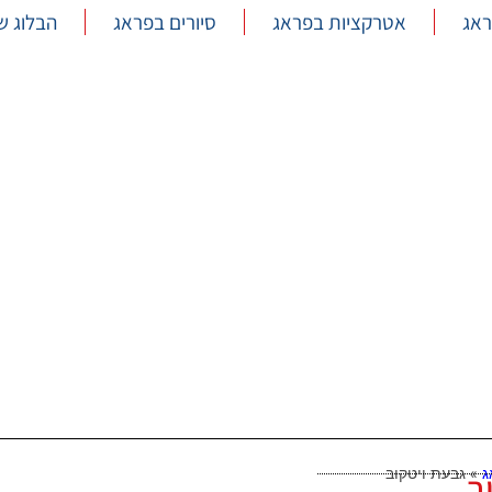
ראג
אטרקציות בפראג
סיורים בפראג
הבלוג ש
ג
»
גבעת ויטקוב
ב