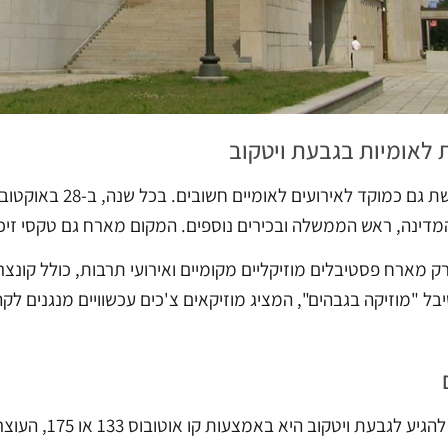
ת לאומיות בגבעת ויטקוב
גבעת ויטקוב משמשת 
ינה, ראש הממשלה ובכירים נוספים. המקום מארח גם טקסי זיכרו
ק מארח פסטיבלים מוזיקליים מקומיים ואירועי תרבות, כולל קונצ
בל "מוזיקה בגבהים", המציג מוזיקאים צ'כים עכשוויים מנגנים ל
 ויטקוב היא באמצעות קו אוטובוס 133 או 175, העוצר בתחנה קרובה לאנדרטה.