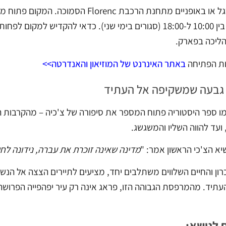
אפשר גם להגיע ברגל או באופניים מתחנת ה
והאנדרטה פתוחים בין 10:00 ל-18:00 (סגורים בימי שני). כדאי 
הליכה בפארק.
ות הפתיחה
באתר האינרנט של המוזיאון והאנדרטה>>
 גבעה שמשקיפה אל העתיד
מו ספר היסטוריה פתוח המספר את סיפורה של צ'כיה – מהקרבות ה
עד להווה השליו והמשגשג.
א הצ'כי הראשון אמר: "
מדינה שאינה זוכרת את עברה, נידונה לחי
כרון והחיים השלווים משתלבים יחד, מציעים לתיירים הצצה אל הנ
עתיד. מהמרפסת הגבוהה הזו, פראג אינה רק עיר יפהפייה הפרוש
 לנושא: