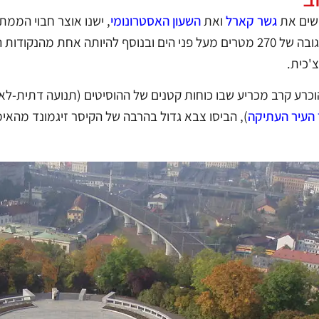
דשים את
גשר קארל
ואת
השעון האסטרונומי
, ישנו אוצר חבוי הממת
הגבעה מתנשאת לגובה של 270 מטרים מעל פני הים ובנוסף להיותה 
'כית.
, בשנת 1420, הוכרע קרב מכריע שבו כוחות קטנים של ההוסיטים (תנועה ד
 העיר העתיקה
), הביסו צבא גדול בהרבה של הקיסר זיגמונד מהאי