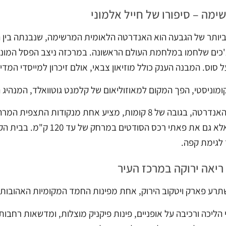
מה – סיפורו של חייל אלמוני
צ'כים שלחמו במלחמת העולם הראשונה. במרכזה ניצב הפסל המונומנ
 סוס. המבנה הענק כולל מוזיאון צבאי, אולם זיכרון למייסדי המדינ
מוניסטי, הפך המקום למאוזוליאום של קלמנט גוטוואלד, המנהיג ה
מגדל התצפית של האנדרטה, בגובה של 8 קומות, מציע אחת מנ
כל העיר הקסומה, אלא גם א
לגימת קפה.
ריאה ירוקה במרכז העיר
רע פארק ויטקוב הירוק, אחת מפינות החמד המקומיות האהובות 
הליכה ורכיבה על אופניים, פינות פיקניק מוצלות, ומדשאות רחבות