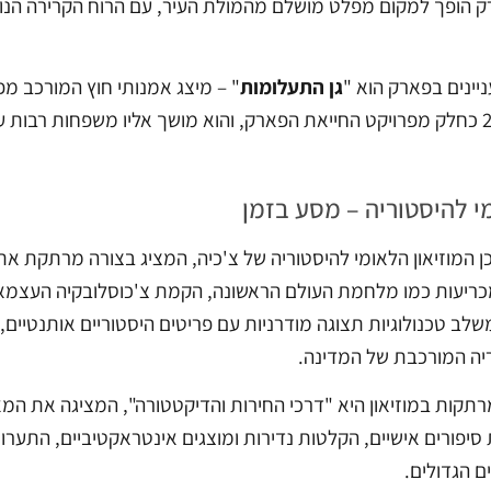
 הופך למקום מפלט מושלם מהמולת העיר, עם הרוח הקרירה הנוש
ינים בפארק הוא "
גן התעלומות
" – מיצג אמנותי חוץ המורכב מפ
המיצג הוקם ב-2014 כחלק מפרויקט החייאת הפארק, והוא מושך אליו משפחו
י להיסטוריה – מסע בזמן
כריעות כמו מלחמת העולם הראשונה, הקמת צ'כוסלובקיה העצמאי
שלב טכנולוגיות תצוגה מודרניות עם פריטים היסטוריים אותנטיים, 
יה המורכבת של המדינה.
תקות במוזיאון היא "דרכי החירות והדיקטטורה", המציגה את ה
יפורים אישיים, הקלטות נדירות ומוצגים אינטראקטיביים, התערו
ם הגדולים.