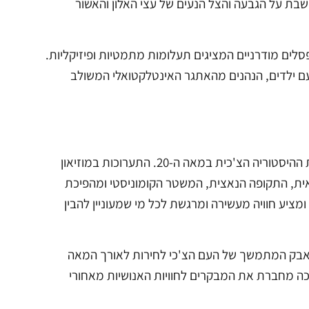
בת על הגבעה והצל הנעים של עצי האלון והאשור
סלים מודרניים המציגים תעלומות מתמטיות ופיזיקליות.
ת רבות עם ילדים, הנהנים מהאתגר האינטלקטואלי המשולב
בתוך האנדרטה שוכן המוזיאון הלאומי להיסטוריה של צ'כיה, המציג בצורה מרתקת את ההיסטוריה הצ'כית במאה ה-20. התערוכות במוזיאון
ת, התקופה הנאצית, המשטר הקומוניסטי ומהפיכת
ומציע חוויה מעשירה ומרגשת לכל מי שמעוניין להבין
מאבק המתמשך של העם הצ'כי לחירות לאורך המאה
כה מחברת את המבקרים לחוויות האנושיות מאחורי