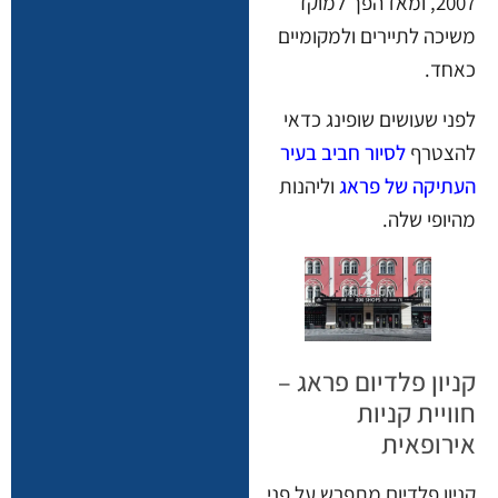
2007, ומאז הפך למוקד
משיכה לתיירים ולמקומיים
כאחד.
לפני שעושים שופינג כדאי
להצטרף
לסיור חביב בעיר
העתיקה של פראג
וליהנות
מהיופי שלה.
קניון פלדיום פראג –
חוויית קניות
אירופאית
קניון פלדיום מתפרש על פני