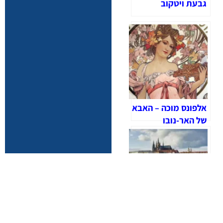
גבעת ויטקוב
אלפונס מוכה – האבא
של האר-נובו
המטרונום של פראג