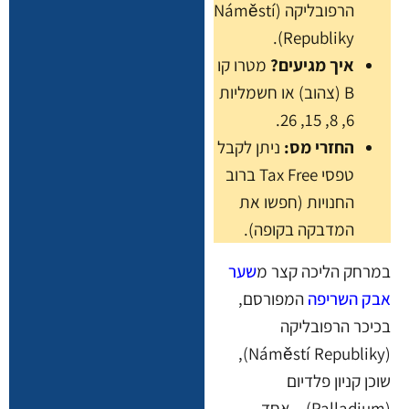
הרפובליקה (Náměstí
Republiky).
איך מגיעים?
מטרו קו
B (צהוב) או חשמליות
6, 8, 15, 26.
החזרי מס:
ניתן לקבל
טפסי Tax Free ברוב
החנויות (חפשו את
המדבקה בקופה).
במרחק הליכה קצר מ
שער
אבק השריפה
המפורסם,
בכיכר הרפובליקה
(Náměstí Republiky),
שוכן קניון פלדיום
(Palladium) – אחד